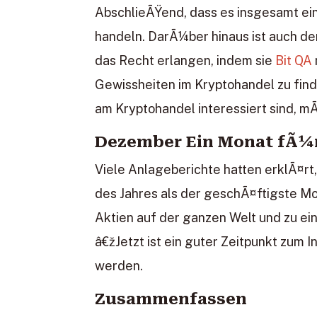
AbschlieÃŸend, dass es insgesamt ei
handeln. DarÃ¼ber hinaus ist auch d
das Recht erlangen, indem sie
Bit QA
Gewissheiten im Kryptohandel zu finde
am Kryptohandel interessiert sind, m
Dezember Ein Monat fÃ¼r
Viele Anlageberichte hatten erklÃ¤r
des Jahres als der geschÃ¤ftigste M
Aktien auf der ganzen Welt und zu ei
â€žJetzt ist ein guter Zeitpunkt zum
werden.
Zusammenfassen