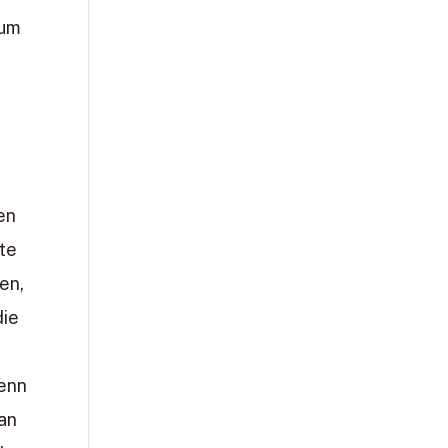
zum
f
en
te
en,
die
.
Wenn
 an