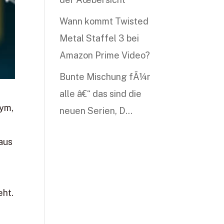
Wann kommt Twisted
Metal Staffel 3 bei
Amazon Prime Video?
Bunte Mischung fÃ¼r
alle â€“ das sind die
nym,
neuen Serien, D…
aus
eht.