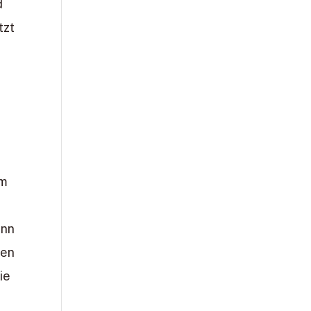
d
tzt
em
ann
ben
ie