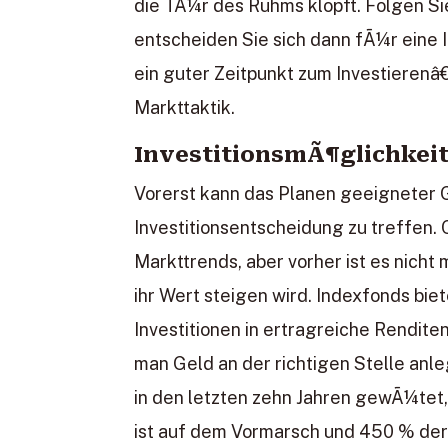
die TÃ¼r des Ruhms klopft. Folgen Si
entscheiden Sie sich dann fÃ¼r eine I
ein guter Zeitpunkt zum Investierenâ
Markttaktik.
InvestitionsmÃ¶glichkei
Vorerst kann das Planen geeigneter 
Investitionsentscheidung zu treffen.
Markttrends, aber vorher ist es nich
ihr Wert steigen wird. Indexfonds bi
Investitionen in ertragreiche Rendi
man Geld an der richtigen Stelle anl
in den letzten zehn Jahren gewÃ¼tet,
ist auf dem Vormarsch und 450 % der 