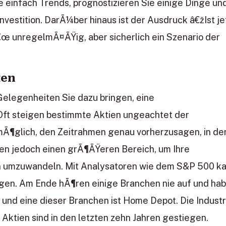
e einfach Trends, prognostizieren Sie einige Dinge un
nvestition. DarÃ¼ber hinaus ist der Ausdruck â€žIst je
€œ unregelmÃ¤ÃŸig, aber sicherlich ein Szenario der
ten
Gelegenheiten Sie dazu bringen, eine
 Oft steigen bestimmte Aktien ungeachtet der
t mÃ¶glich, den Zeitrahmen genau vorherzusagen, in d
eten jedoch einen grÃ¶ÃŸeren Bereich, um Ihre
ten umzuwandeln. Mit Analysatoren wie dem S&P 500 k
egen. Am Ende hÃ¶ren einige Branchen nie auf und ha
 und eine dieser Branchen ist Home Depot. Die Industr
Aktien sind in den letzten zehn Jahren gestiegen.