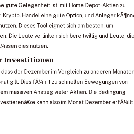
ne gute Gelegenheit ist, mit Home Depot-Aktien zu
er Krypto-Handel eine gute Option, und Anleger kÃ¶nn
nutzen. Dieses Tool eignet sich am besten, um
n. Die Leute verlinken sich bereitwillig und Leute, di
Ã¼ssen dies nutzen.
 Investitionen
t, dass der Dezember im Vergleich zu anderen Monate
onat gilt. Dies fÃ¼hrt zu schnellen Bewegungen von
nem massiven Anstieg vieler Aktien. Die Bedingung
 Investierenâ€œ kann also im Monat Dezember erfÃ¼llt