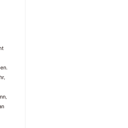
ht
len.
hr,
nn,
an