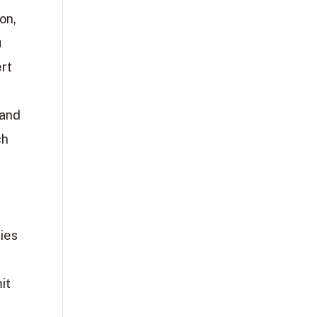
on,
u
ert
mand
ch
Dies
it