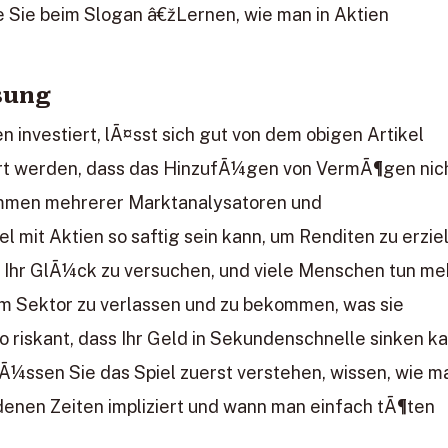
e Sie beim Slogan â€žLernen, wie man in Aktien
sung
n investiert, lÃ¤sst sich gut von dem obigen Artikel
ert werden, dass das HinzufÃ¼gen von VermÃ¶gen nic
ommen mehrerer Marktanalysatoren und
mit Aktien so saftig sein kann, um Renditen zu erzie
e, Ihr GlÃ¼ck zu versuchen, und viele Menschen tun me
esem Sektor zu verlassen und zu bekommen, was sie
o riskant, dass Ihr Geld in Sekundenschnelle sinken ka
mÃ¼ssen Sie das Spiel zuerst verstehen, wissen, wie m
enen Zeiten impliziert und wann man einfach tÃ¶ten