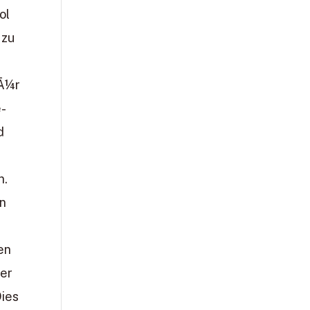
ol
 zu
fÃ¼r
e-
d
n.
en
en
der
Dies