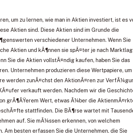
n, um zu lernen, wie man in Aktien investiert, ist es 
se Aktien sind. Diese Aktien sind im Grunde die
Ã¶genswerten verschiedener Unternehmen. Wenn Sie
olche Aktien und kÃ¶nnen sie spÃ¤ter je nach Marktla
nn Sie die Aktien vollstÃ¤ndig kaufen, haben Sie das
eren. Unternehmen produzieren diese Wertpapiere, um
iere werden zunÃ¤chst den AktionÃ¤ren zur VerfÃ¼gu
en KÃ¤ufer verkauft werden. Nachdem wir die Geschicht
 von grÃ¶ÃŸerem Wert, etwas Ã¼ber die AktienmÃ¤rkt
eschÃ¤fte stattfinden. Die BÃ¶rse wartet mit Tausend
ehmen auf. Sie mÃ¼ssen erkennen, von welchem
 Am besten erfassen Sie die Unternehmen, die Sie